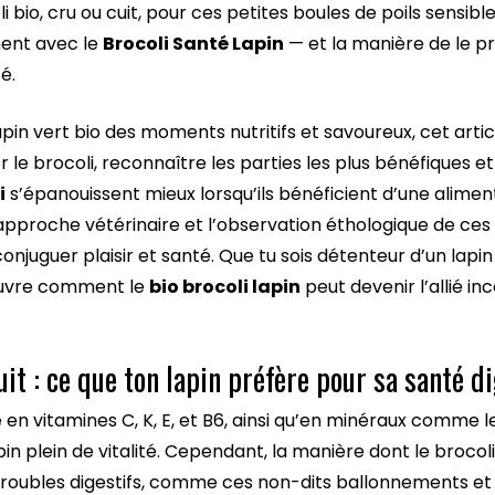
i bio, cru ou cuit, pour ces petites boules de poils sensibl
ment avec le
Brocoli Santé Lapin
— et la manière de le p
é.
 lapin vert bio des moments nutritifs et savoureux, cet art
 le brocoli, reconnaître les parties les plus bénéfiques
i
s’épanouissent mieux lorsqu’ils bénéficient d’une alime
l’approche vétérinaire et l’observation éthologique de c
onjuguer plaisir et santé. Que tu sois détenteur d’un lapi
couvre comment le
bio brocoli lapin
peut devenir l’allié i
uit : ce que ton lapin préfère pour sa santé d
e en vitamines C, K, E, et B6, ainsi qu’en minéraux comme l
pin plein de vitalité. Cependant, la manière dont le broc
roubles digestifs, comme ces non-dits ballonnements et 