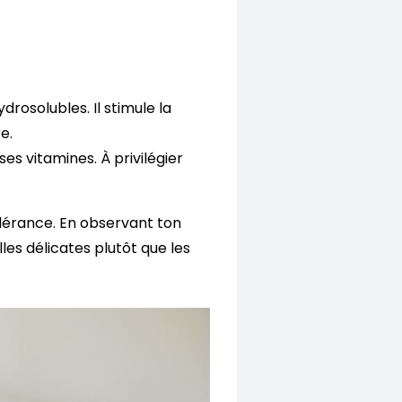
rosolubles. Il stimule la
e.
es vitamines. À privilégier
tolérance. En observant ton
lles délicates plutôt que les