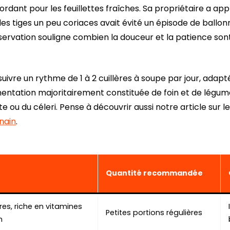
ant pour les feuillettes fraîches. Sa propriétaire a ap
 des tiges un peu coriaces avait évité un épisode de ball
servation souligne combien la douceur et la patience son
suivre un rythme de 1 à 2 cuillères à soupe par jour, adapt
mentation majoritairement constituée de foin et de légume
e ou du céleri. Pense à découvrir aussi notre article sur l
nain
.
Quantité recommandée
bres, riche en vitamines
Petites portions régulières
m