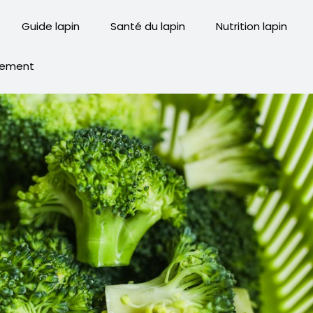
Guide lapin
Santé du lapin
Nutrition lapin
ement