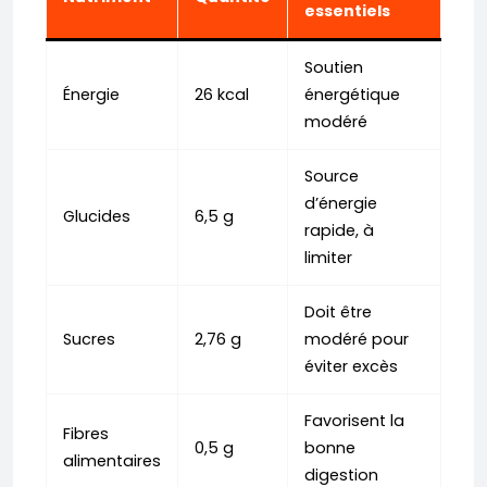
essentiels
Soutien
Énergie
26 kcal
énergétique
modéré
Source
d’énergie
Glucides
6,5 g
rapide, à
limiter
Doit être
Sucres
2,76 g
modéré pour
éviter excès
Favorisent la
Fibres
0,5 g
bonne
alimentaires
digestion