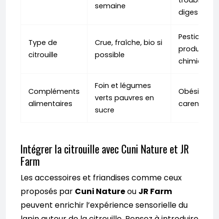
troubles
semaine
digestifs
Pesticides,
Type de
Crue, fraîche, bio si
produits
citrouille
possible
chimiques
Foin et légumes
Compléments
Obésité,
verts pauvres en
alimentaires
carences
sucre
Intégrer la citrouille avec Cuni Nature et JR
Farm
Les accessoires et friandises comme ceux
proposés par
Cuni Nature
ou
JR Farm
peuvent enrichir l’expérience sensorielle du
lapin autour de la citrouille. Pensez à introduire