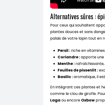
Alternatives sûres : ép
Pour ceux qui souhaitent appor
plantes douces et sans danger s
palais de votre lapin tout en r
Persil :
riche en vitamines e
Coriandre :
apporte une s
Menthe :
rafraîchissante, 
Feuilles de pissenlit :
exc
Basilic :
aromatique, il est
En intégrant ces plantes et he
comme le clou de girofle. Pou
Laga
ou encore
Oxbow
propo