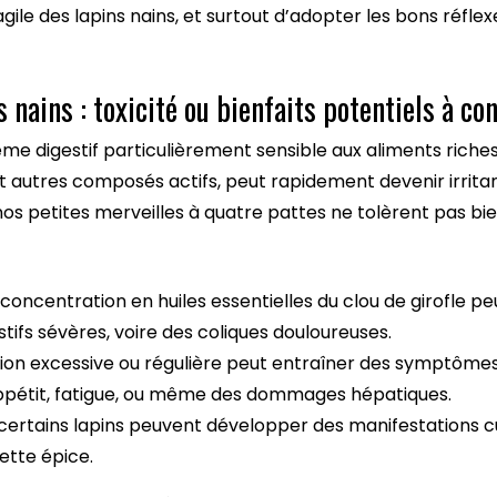
agile des lapins nains, et surtout d’adopter les bons réflex
s nains : toxicité ou bienfaits potentiels à co
me digestif particulièrement sensible aux aliments riches 
t autres composés actifs, peut rapidement devenir irritant
s petites merveilles à quatre pattes ne tolèrent pas bi
 concentration en huiles essentielles du clou de girofle pe
estifs sévères, voire des coliques douloureuses.
ion excessive ou régulière peut entraîner des symptôm
ppétit, fatigue, ou même des dommages hépatiques.
certains lapins peuvent développer des manifestations cu
ette épice.