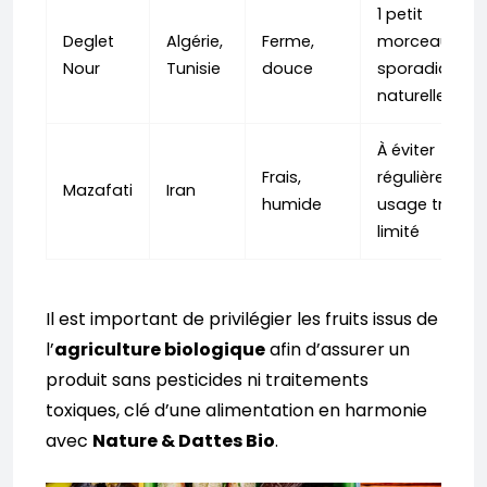
1 petit
Deglet
Algérie,
Ferme,
morceau
Nour
Tunisie
douce
sporadique,
naturelle bio
À éviter
Frais,
régulièrement
Mazafati
Iran
humide
usage très
limité
Il est important de privilégier les fruits issus de
l’
agriculture biologique
afin d’assurer un
produit sans pesticides ni traitements
toxiques, clé d’une alimentation en harmonie
avec
Nature & Dattes Bio
.