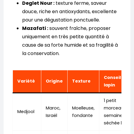
Deglet Nour :
texture ferme, saveur
douce, riche en antioxydants, excellente
pour une dégustation ponctuelle.
Mazafati :
souvent fraîche, proposer
uniquement en très petite quantité à
cause de sa forte humide et sa fragilité à
la conservation.
Conseil pour
Variété
Origine
Texture
lapin
1 petit
Maroc,
Moelleuse,
morceau par
Medjool
Israël
fondante
semaine,
séchée bio