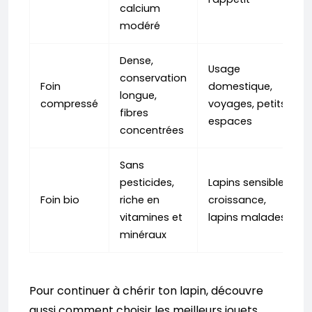
calcium
modéré
Dense,
Usage
conservation
Foin
domestique,
longue,
compressé
voyages, petits
fibres
espaces
concentrées
Sans
pesticides,
Lapins sensibles,
Foin bio
riche en
croissance,
vitamines et
lapins malades
minéraux
Pour continuer à chérir ton lapin, découvre
aussi comment choisir les meilleurs jouets