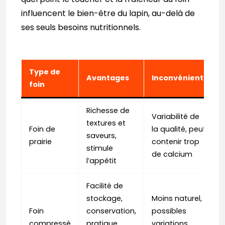
influencent le bien-être du lapin, au-delà de
ses seuls besoins nutritionnels.
Type de
Avantages
Inconvénients
foin
Richesse de
Variabilité de
textures et
Foin de
la qualité, peut
saveurs,
prairie
contenir trop
stimule
de calcium
l’appétit
Facilité de
stockage,
Moins naturel,
Foin
conservation,
possibles
compressé
pratique
variations