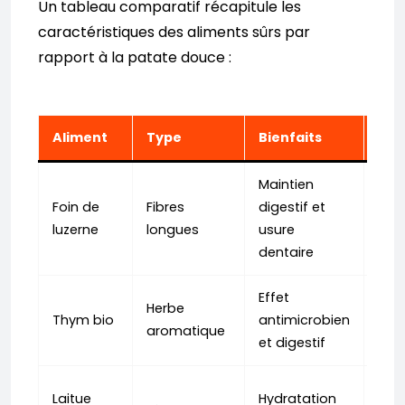
Un tableau comparatif récapitule les
caractéristiques des aliments sûrs par
rapport à la patate douce :
Aliment
Type
Bienfaits
Res
Maintien
À év
Foin de
Fibres
digestif et
lapi
luzerne
longues
usure
sur
dentaire
Effet
Herbe
À in
Thym bio
antimicrobien
aromatique
pro
et digestif
Évit
Laitue
Hydratation