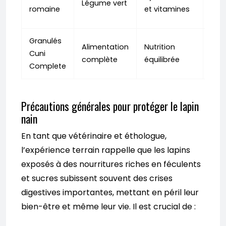
Légume vert
pour
romaine
et vitamines
diar
Granulés
Resp
Alimentation
Nutrition
Cuni
dos
complète
équilibrée
Complete
cons
Précautions générales pour protéger le lapin
nain
En tant que vétérinaire et éthologue,
l’expérience terrain rappelle que les lapins
exposés à des nourritures riches en féculents
et sucres subissent souvent des crises
digestives importantes, mettant en péril leur
bien-être et même leur vie. Il est crucial de :