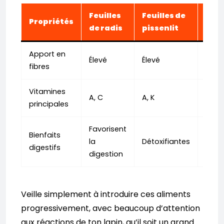
Feuilles
Feuilles de
Feui
Propriétés
de radis
pissenlit
men
Apport en
Élevé
Élevé
Modé
fibres
Vitamines
A, C
A, K
C
principales
Favorisent
Bienfaits
la
Détoxifiantes
Rafr
digestifs
digestion
Veille simplement à introduire ces aliments
progressivement, avec beaucoup d’attention
aux réactions de ton lapin, qu’il soit un grand