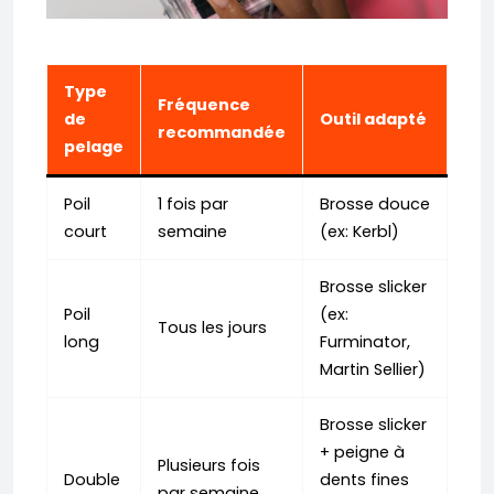
Type
Fréquence
de
Outil adapté
recommandée
pelage
Poil
1 fois par
Brosse douce
court
semaine
(ex: Kerbl)
Brosse slicker
Poil
(ex:
Tous les jours
long
Furminator,
Martin Sellier)
Brosse slicker
+ peigne à
Plusieurs fois
Double
dents fines
par semaine,