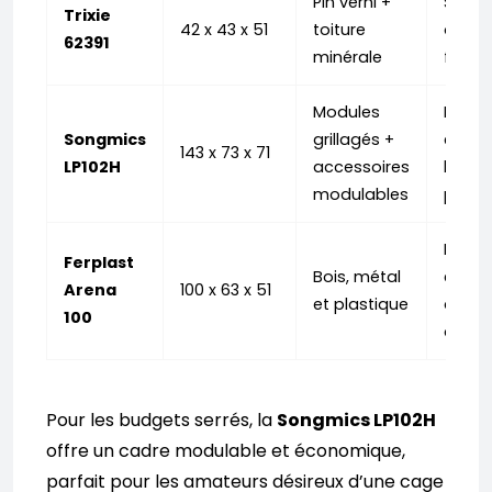
Pin verni +
Suréle
Trixie
42 x 43 x 51
toiture
ouvra
62391
minérale
ferma
Modules
Modul
Songmics
grillagés +
étage
143 x 73 x 71
LP102H
accessoires
haut
modulables
perso
Desig
Ferplast
Bois, métal
écolo
Arena
100 x 63 x 51
et plastique
acces
100
deux 
Pour les budgets serrés, la
Songmics LP102H
offre un cadre modulable et économique,
parfait pour les amateurs désireux d’une cage