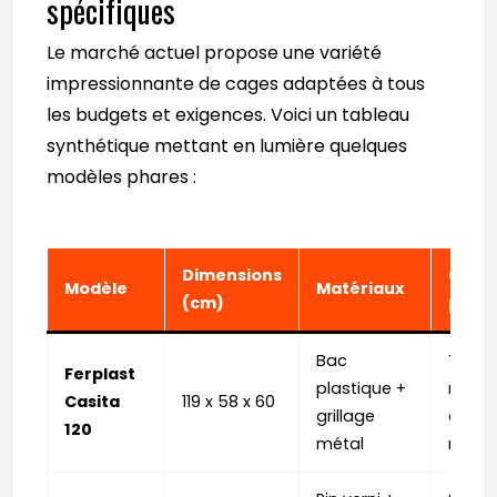
spécifiques
Le marché actuel propose une variété
impressionnante de cages adaptées à tous
les budgets et exigences. Voici un tableau
synthétique mettant en lumière quelques
modèles phares :
Dimensions
Carac
Modèle
Matériaux
(cm)
princ
Bac
Toit o
Ferplast
plastique +
râteli
Casita
119 x 58 x 60
grillage
abreuv
120
métal
maiso